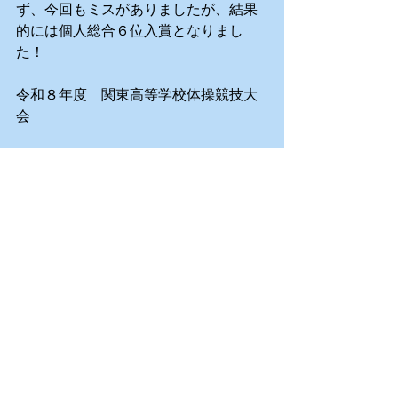
ず、今回もミスがありましたが、結果
的には個人総合６位入賞となりまし
た！
令和８年度　関東高等学校体操競技大
会
○個人総合
　６位　富田心蘭（高１）49.566
詳しい結果はこちら
次の６月２１日のインターハイ予選に
向けて、頑張りたいと思います！
大会報告