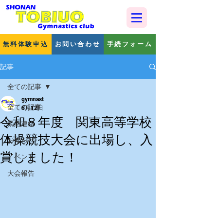
無料体験申込
お問い合わせ
手続フォーム
記事
全ての記事
gymnast
全ての記事
6月12日
令和８年度 関東高等学校
緊急連絡
体操競技大会に出場し、入
お知らせ
賞しました！
イベント
大会報告