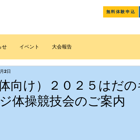
無料体験申込
クラブ紹介
コース案内
道和
らせ
イベント
大会報告
2月2日
体向け）２０２５はだの
ジ体操競技会のご案内