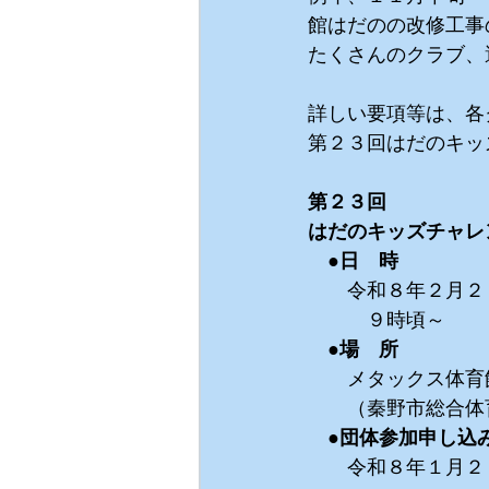
館はだのの改修工事
たくさんのクラブ、
詳しい要項等は、各
第２３回はだのキッ
第２３回
はだのキッズチャレ
　●日　時
　　令和８年２月２
　　　９時頃～
　●場　所
　　メタックス体育
　　（秦野市総合体
　●団体参加申し込
　　令和８年１月２