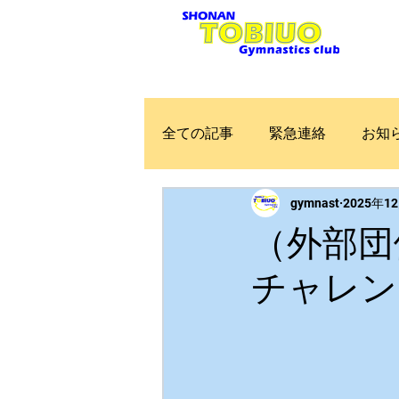
Home
お知らせ
全ての記事
緊急連絡
お知
gymnast
2025年1
（外部団
チャレン