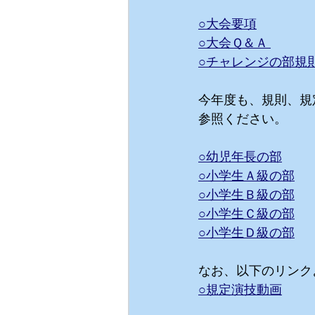
○大会要項
○大会Ｑ＆Ａ 
○チャレンジの部規則
今年度も、規則、規
参照ください。
○幼児年長の部
○小学生Ａ級の部
○小学生Ｂ級の部
○小学生Ｃ級の部
○小学生Ｄ級の部
なお、以下のリンク
○規定演技動画