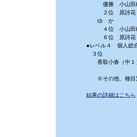
　　　優勝　小山田稜
　　　２位　原詩花（
　　ゆ　か
　　　４位　小山田稜
　　　６位　原詩花（
●レベル４　個人総
　３位
　　香取小春（中１）4
　　※その他、種目
結果の詳細はこちら