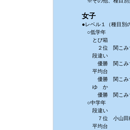
　※その他、種目別
女子
●レベル１（種目別
　○低学年
　　とび箱
　　　２位　関こみち
　　段違い
　　　優勝　関こみち
　　平均台
　　　優勝　関こみち
　　ゆ　か
　　　優勝　関こみち
　○中学年
　　段違い
　　　７位　小山田稜
　　平均台