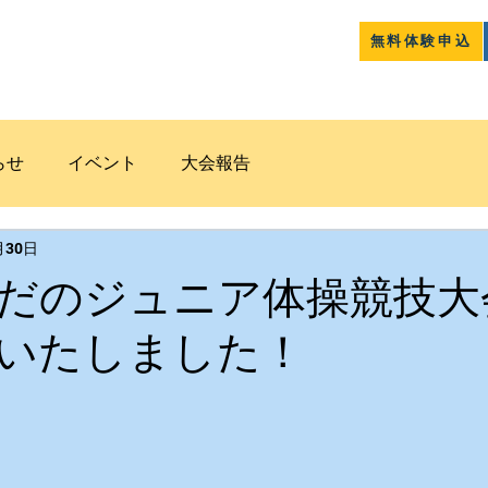
無料体験申込
クラブ紹介
コース案内
道和
らせ
イベント
大会報告
月30日
だのジュニア体操競技大
いたしました！