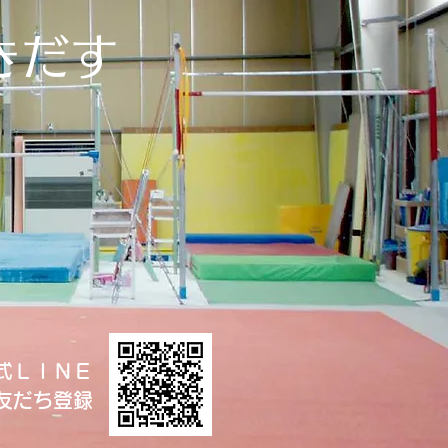
きだす
式ＬＩＮＥ
友だち登録